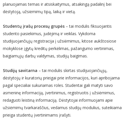
planuojamas temas ir atsiskaitymus, atsakingą padalinį bei
dėstytoją, užsiėmimų tipą, laiką ir vietą.
Studentų įrašų procesų grupės
– tai modulis fiksuojantis
studento pasiekimus, judėjimą ir veiklas. Vykdoma
studijuojančiųjų registracija į užsiėmimus, kitose aukštosiose
mokyklose įgytų kreditų perkėlimas, pažangumo vertinimas,
baigiamųjų darbų valdymas, studijų baigimas.
Studijų savitarna
– tai modulis skirtas studijuojančiųjų,
dėstytojų ir kuratorių prieigai prie informacijos, kuri apribojama
pagal specialiai sukuriamas roles. Studentai gali matyti savo
asmeninę informaciją, įvertinimus, registruotis į užsiėmimus,
redaguoti leistiną informaciją. Dėstytojai informuojami apie
užsiėmimų tvarkaraščius, vedamus studijų modulius, suteikiama
prieiga studentų įvertinimams įrašyti.