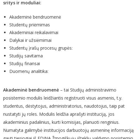
sritys ir moduliai:
Akademinė bendruomenė
Studentų priėmimas
Akademiniai reikalavimai
Dalykai ir užsiėmimai
Studentų įrašų procesų grupės:
Studijų savitarna
Studijų finansai
Duomenų analitika:
Akademinė bendruomenė
– tai Studijų administravimo
posistemio modulis leidžiantis registruoti visus asmenis, t.y.
studentus, dėstytojus, administratorius, naudotojus, taip pat
nustatyti jų roles. Modulis leidžia aprašyti instituciją, jos
akademinius padalinius, kurti komisijas, planuoti renginius.
Numatyta galimybė institucijos darbuotojų asmeninę informaciją
gauti tiesiogiai iš EDINA Žmogiškųjų išteklių valdymo posistemio.