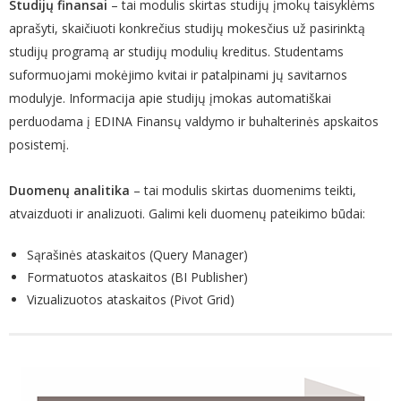
Studijų finansai
– tai modulis skirtas studijų įmokų taisyklėms
aprašyti, skaičiuoti konkrečius studijų mokesčius už pasirinktą
studijų programą ar studijų modulių kreditus. Studentams
suformuojami mokėjimo kvitai ir patalpinami jų savitarnos
modulyje. Informacija apie studijų įmokas automatiškai
perduodama į EDINA Finansų valdymo ir buhalterinės apskaitos
posistemį.
Duomenų analitika
– tai modulis skirtas duomenims teikti,
atvaizduoti ir analizuoti. Galimi keli duomenų pateikimo būdai:
Sąrašinės ataskaitos (Query Manager)
Formatuotos ataskaitos (BI Publisher)
Vizualizuotos ataskaitos (Pivot Grid)