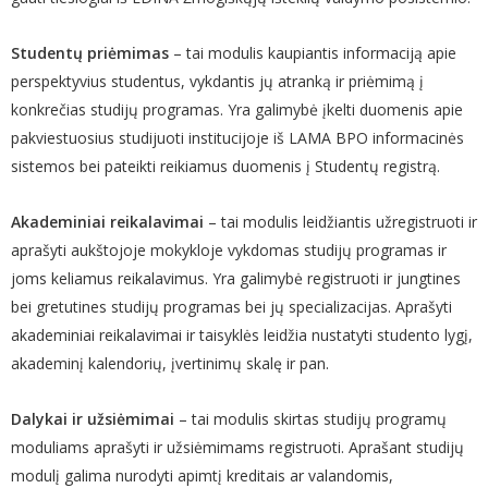
Studentų priėmimas
– tai modulis kaupiantis informaciją apie
perspektyvius studentus, vykdantis jų atranką ir priėmimą į
konkrečias studijų programas. Yra galimybė įkelti duomenis apie
pakviestuosius studijuoti institucijoje iš LAMA BPO informacinės
sistemos bei pateikti reikiamus duomenis į Studentų registrą.
Akademiniai reikalavimai
– tai modulis leidžiantis užregistruoti ir
aprašyti aukštojoje mokykloje vykdomas studijų programas ir
joms keliamus reikalavimus. Yra galimybė registruoti ir jungtines
bei gretutines studijų programas bei jų specializacijas. Aprašyti
akademiniai reikalavimai ir taisyklės leidžia nustatyti studento lygį,
akademinį kalendorių, įvertinimų skalę ir pan.
Dalykai ir užsiėmimai
– tai modulis skirtas studijų programų
moduliams aprašyti ir užsiėmimams registruoti. Aprašant studijų
modulį galima nurodyti apimtį kreditais ar valandomis,