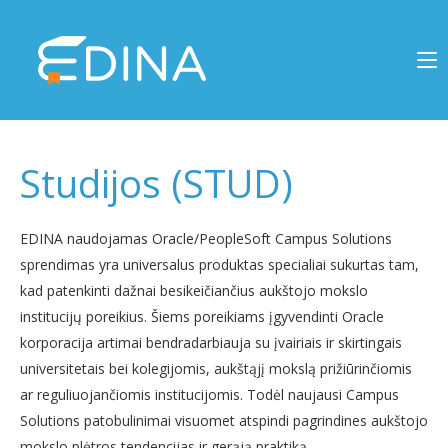
Studijos (STUD)
EDINA naudojamas Oracle/PeopleSoft Campus Solutions
sprendimas yra universalus produktas specialiai sukurtas tam,
kad patenkinti dažnai besikeičiančius aukštojo mokslo
institucijų poreikius. Šiems poreikiams įgyvendinti Oracle
korporacija artimai bendradarbiauja su įvairiais ir skirtingais
universitetais bei kolegijomis, aukštąjį mokslą prižiūrinčiomis
ar reguliuojančiomis institucijomis. Todėl naujausi Campus
Solutions patobulinimai visuomet atspindi pagrindines aukštojo
mokslo plėtros tendencijas ir gerąją praktiką.